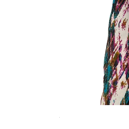
שמלת מידי משגעת! | L | WILD HONEY
מחיר