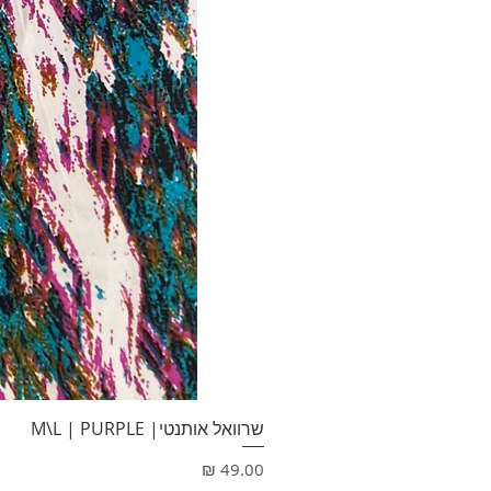
שרוואל אותנטי| M\L | PURPLE
מחיר