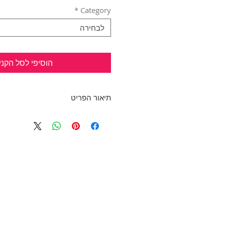
*
Category
לבחירה
הוסיפי לסל הקני
תיאור הפריט
חולצת טריקו שחורה עם עיטורי הד
מושלמת ליום יום!
בד: 55% כותנה, 45% ראיון
היקף חזה: 140 ס"מ, אורך: 90 ס"מ
מידה: XXL