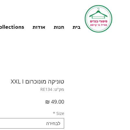
בית
חנות
אודות
ollections
טוניקה מונוכרום XXL I
מק"ט: RE134
מחיר
*
Size
לבחירה