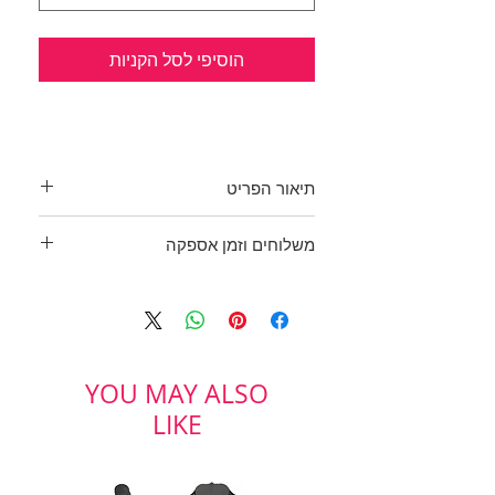
הוסיפי לסל הקניות
תיאור הפריט
טוניקת שיפון בוהו שיק
PurPle
משלוחים וזמן אספקה
עיטור אתני של חרוזים זהובים במפתח
צוואר.
בכפוף לתקנון
אורך: 82 ס"מ
ולמדיניות משלוחים והחזרות
מידה רשומה S/M
YOU MAY ALSO
LIKE