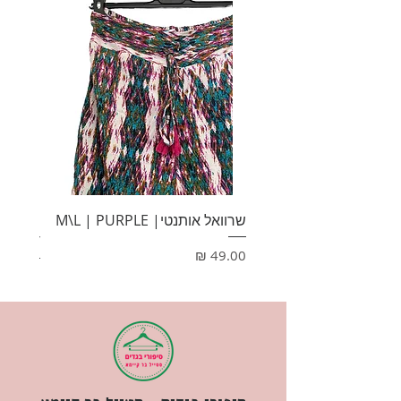
שרוואל אותנטי| M\L | PURPLE
HONEY
מחיר
מחיר