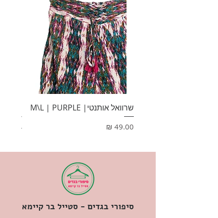
שרוואל אותנטי| M\L | PURPLE
HONEY
מחיר
מחיר
סיפורי בגדים - סטייל בר קיימא