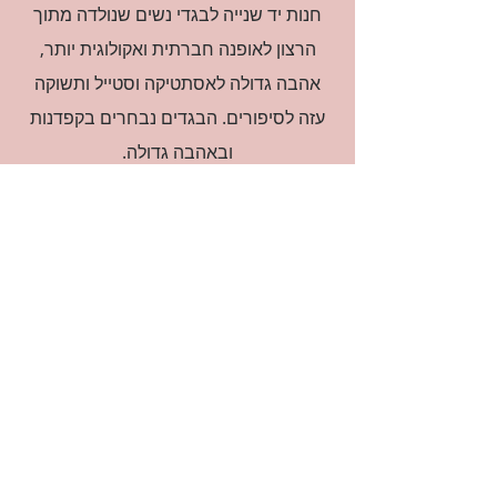
חנות יד שנייה לבגדי נשים שנולדה מתוך
הרצון לאופנה חברתית ואקולוגית יותר,
אהבה גדולה לאסתטיקה וסטייל ותשוקה
עזה לסיפורים. הבגדים נבחרים בקפדנות
ובאהבה גדולה.
רוצה להיות חברה?
אני מאשרת קבלת דיוור
(:בכיף, אני בעניין