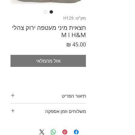
מק"ט: H129
חצאית מיני מעטפה ירוק צהלי
M I H&M
מחיר
אזל מהמלאי
תיאור הפריט
חצאית מיני צבע ירוק צהלי.
משלוחים וזמן אספקה
סגירת מעטפה עם חגורת בד
להשחלה באבזם וכפתורי תיקתק
בכפוף לתקנון
נחושתיים.
ולמדיניות משלוחים והחזרות