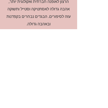
הרצון לאופנה חברתית ואקולוגית יותר,
אהבה גדולה לאסתטיקה וסטייל ותשוקה
עזה לסיפורים. הבגדים נבחרים בקפדנות
ובאהבה גדולה.
רוצה להיות חברה?
אני מאשרת קבלת דיוור
(:בכיף, אני בעניין
זמינה לשאלות