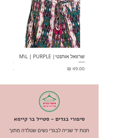
שרוואל אותנטי| M\L | PURPLE
HONEY
מחיר
מחיר
סיפורי בגדים - סטייל בר קיימא
חנות יד שנייה לבגדי נשים שנולדה מתוך