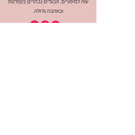
עזה לסיפורים. הבגדים נבחרים בקפדנות
ובאהבה גדולה.
רוצה להיות חברה?
אני מאשרת קבלת דיוור
(:בכיף, אני בעניין
זמינה לשאלות
אודות החנות
תקנון האתר