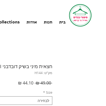
בית
חנות
אודות
ollections
חצאית מיני בשיק דובדבני L I
מק"ט: H144
מחיר
מחיר
 ‏49.00 ‏₪ 
רגיל
מבצע
*
Size
לבחירה