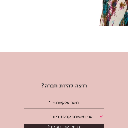
שמלת מידי משגעת! | L | WILD HONEY
מחיר
רוצה להיות חברה?
אני מאשרת קבלת דיוור
(:בכיף, אני בעניין