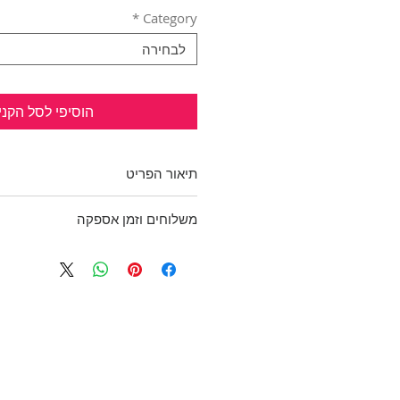
*
Category
לבחירה
הוסיפי לסל הקני
תיאור הפריט
חצאית חדשה עם אטיקט בשיק דובד
משלוחים וזמן אספקה
שרוך לכיווץ ויצירת אסימטריה בחצ
בשוליים.
בכפוף לתקנון
בד: 100% ויסקוזה עם בטנה
ולמדיניות משלוחים והחזרות
היקף מותן: 75 ס"מ, אורך: 45 ס"מ
מידה: L, תתאים יותר ל M