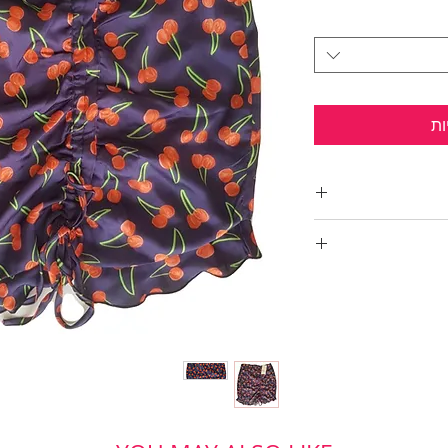
ות
בני הורס!!
אית וסיומת פפילום