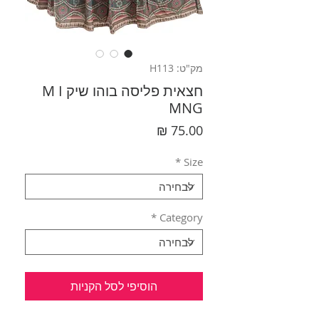
מק"ט: H113
חצאית פליסה בוהו שיק M I
MNG
מחיר
*
Size
*
Category
הוסיפי לסל הקניות