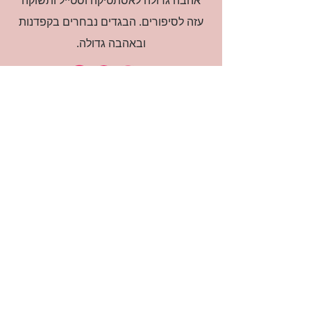
אהבה גדולה לאסתטיקה וסטייל ותשוקה
עזה לסיפורים. הבגדים נבחרים בקפדנות
ובאהבה גדולה.
רוצה להיות חברה?
אני מאשרת קבלת דיוור
(:בכיף, אני בעניין
זמינה לשאלות
אודות החנות