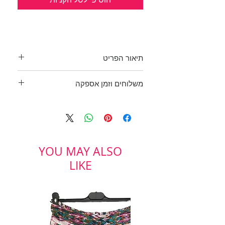
תיאור הפריט
כחדשה!!
משלוחים וזמן אספקה
חולצת שיפון בשתי שכבות (קצרה
ורוכה יותר)
בכפוף לתקנון
צווארון מעוגן בצבע לבן.
ולמדיניות משלוחים והחזרות
שרוולים ארוכים עם פס לבן במנג'ט
הקף חזה: 100 ס"מ
בד: 100% ויסקוזה
YOU MAY ALSO
מידה: M
LIKE
CASTRO