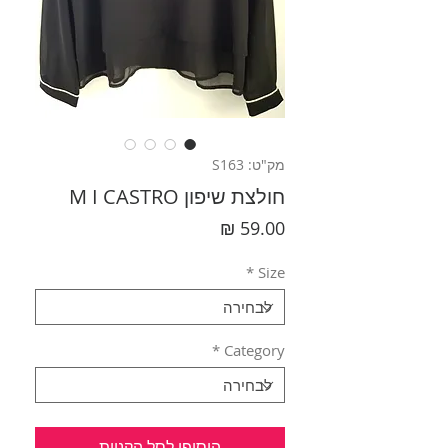
מק"ט: S163
חולצת שיפון M I CASTRO
מחיר
*
Size
*
Category
הוסיפי לסל הקניות