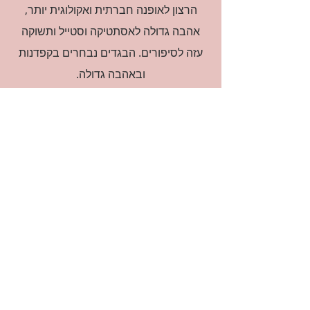
הרצון לאופנה חברתית ואקולוגית יותר,
אהבה גדולה לאסתטיקה וסטייל ותשוקה
עזה לסיפורים. הבגדים נבחרים בקפדנות
ובאהבה גדולה.
רוצה להיות חברה?
אני מאשרת קבלת דיוור
(:בכיף, אני בעניין
זמינה לשאלות