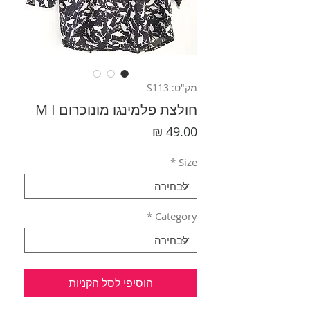
מק"ט: S113
חולצת פלמינגו מונוכרום M I
מחיר
*
Size
*
Category
הוסיפי לסל הקניות