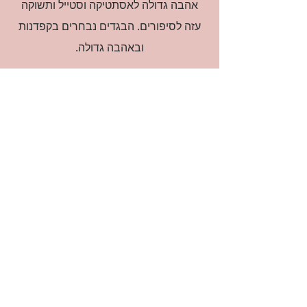
אהבה גדולה לאסתטיקה וסטייל ותשוקה
עזה לסיפורים. הבגדים נבחרים בקפדנות
ובאהבה גדולה.
רוצה להיות חברה?
אני מאשרת קבלת דיוור
(:בכיף, אני בעניין
זמינה לשאלות
אודות החנות