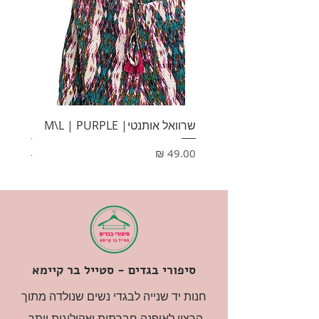
שרוואל אותנטי| M\L | PURPLE
HONEY
מחיר
מחיר
סיפורי בגדים - סטייל בר קיימא
חנות יד שנייה לבגדי נשים שנולדה מתוך
הרצון לאופנה חברתית ואקולוגית יותר,