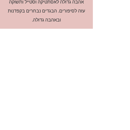
אהבה גדולה לאסתטיקה וסטייל ותשוקה
עזה לסיפורים. הבגדים נבחרים בקפדנות
ובאהבה גדולה.
רוצה להיות חברה?
אני מאשרת קבלת דיוור
(:בכיף, אני בעניין
זמינה לשאלות
אודות החנות