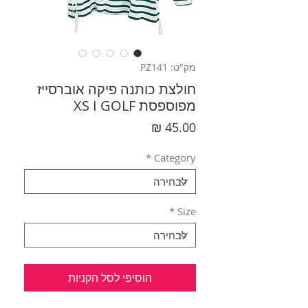
מק"ט: PZ141
חולצת כותנה פיקה אוברסייז
מפוספסת XS I GOLF
מחיר
*
Category
*
Size
הוסיפי לסל הקניות