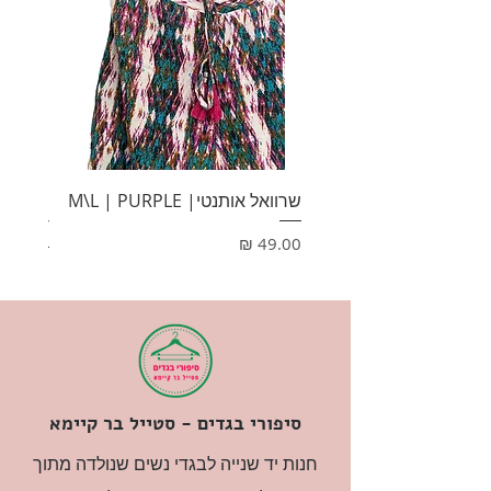
שרוואל אותנטי| M\L | PURPLE
HONEY
מחיר
מחיר
סיפורי בגדים - סטייל בר קיימא
חנות יד שנייה לבגדי נשים שנולדה מתוך