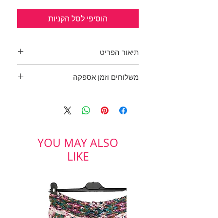
הוסיפי לסל הקניות
תיאור הפריט
חולצה מבד ג'רסי נעים וקליל,
משלוחים וזמן אספקה
מושלמת לעונת מעבר!!
שרוול ארוך עם קפל שנותן שיק בשולי
בכפוף לתקנון
החולצה. צבע אפור כהה.
ולמדיניות משלוחים והחזרות
היקף חזה: 135 ס"מ
מידה: רשום 5, שזה מקביל למידה
52\XXL
YOU MAY ALSO
Crazy Line
LIKE