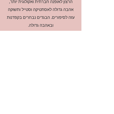
הרצון לאופנה חברתית ואקולוגית יותר,
אהבה גדולה לאסתטיקה וסטייל ותשוקה
עזה לסיפורים. הבגדים נבחרים בקפדנות
ובאהבה גדולה.
רוצה להיות חברה?
אני מאשרת קבלת דיוור
(:בכיף, אני בעניין
זמינה לשאלות