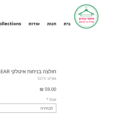
בית
חנות
אודות
ollections
חולצה בניחוח איטלקי M I PULL&BEAR
מק"ט: S215
מחיר
*
Size
לבחירה