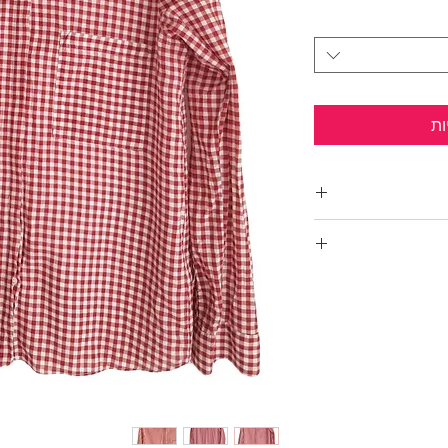
ות
ה באיטליה
המשובחת!
זארה
ולמראה סולידי