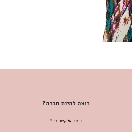
שמלת מידי משגעת! | L | WILD HONEY
מחיר
רוצה להיות חברה?