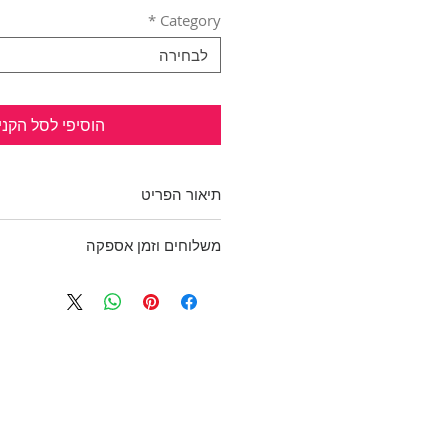
*
Category
לבחירה
הוסיפי לסל הקני
תיאור הפריט
חדשה ללא טיקט. מזכירה לי חופש
משלוחים וזמן אספקה
בגלל המפות המשובצות והפיצה 
תהיה בלוק מושלם עם
השורט של 
יותר עם
החצאית ההורסת של H&M
ב
כפוף לתקנון
בד קליל ונעים: 100% ויסקוזה
היקף חזה: 90 ס"מ
ומדיניות משלוחים והחזרות
מידה : M
PULL&BEAR