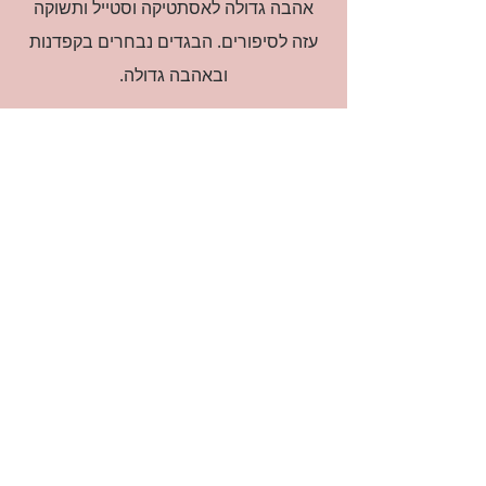
אהבה גדולה לאסתטיקה וסטייל ותשוקה
עזה לסיפורים. הבגדים נבחרים בקפדנות
ובאהבה גדולה.
רוצה להיות חברה?
אני מאשרת קבלת דיוור
(:בכיף, אני בעניין
זמינה לשאלות
אודות החנות