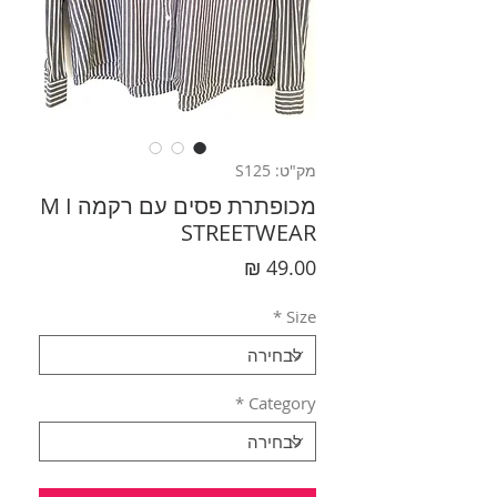
מק"ט: S125
מכופתרת פסים עם רקמה M I
STREETWEAR
מחיר
*
Size
*
Category