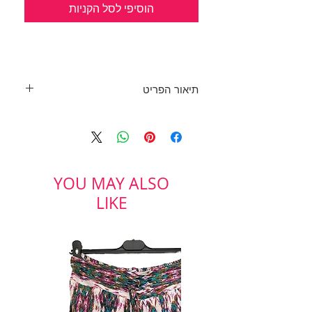
הוסיפי לסל הקניות
תיאור הפריט
פסים אפורים ורקמת פרחים כחולה
משגעת!
המלצה: תעבוד מעולה עם ג'ינס MOM
בד: 100% כותנה
YOU MAY ALSO
מידה: M
STREETWEAR
LIKE