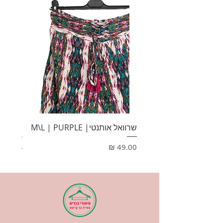
שרוואל אותנטי| M\L | PURPLE
HONEY
מחיר
מחיר