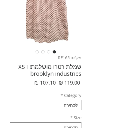
מק"ט: RE165
שמלת רטרו מושלמת! XS I
brooklyn industries
מחיר
מחיר
 ‏119.00 ‏₪ 
רגיל
מבצע
*
Category
*
Size