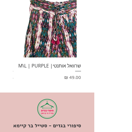
שרוואל אותנטי| M\L | PURPLE
HONEY
מחיר
מחיר
סיפורי בגדים - סטייל בר קיימא