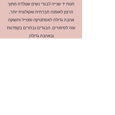
חנות יד שנייה לבגדי נשים שנולדה מתוך
הרצון לאופנה חברתית ואקולוגית יותר,
אהבה גדולה לאסתטיקה וסטייל ותשוקה
עזה לסיפורים. הבגדים נבחרים בקפדנות
ובאהבה גדולה.
רוצה להיות חברה?
אני מאשרת קבלת דיוור
(:בכיף, אני בעניין