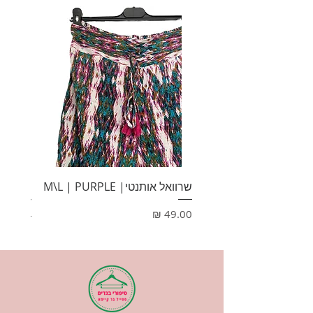
שרוואל אותנטי| M\L | PURPLE
HONEY
מחיר
מחיר