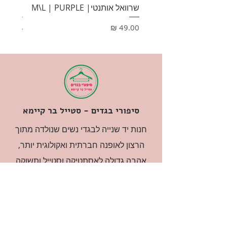
שרוואל אותנטי| M\L | PURPLE
HONEY
מחיר
מחיר
סיפורי בגדים - סטייל בר קיימא
חנות יד שנייה לבגדי נשים שנולדה מתוך
הרצון לאופנה חברתית ואקולוגית יותר,
אהבה גדולה לאסתטיקה וסטייל ותשוקה
עזה לסיפורים. הבגדים נבחרים בקפדנות
ובאהבה גדולה.