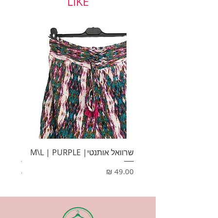
LIKE
שרוואל אותנטי| M\L | PURPLE
HONEY
מחיר
מחיר