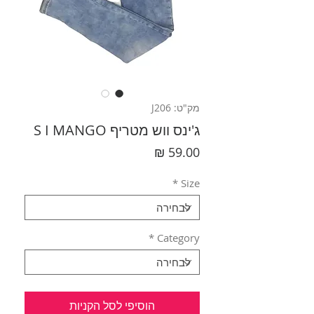
מק"ט: J206
ג'ינס ווש מטריף S I MANGO
מחיר
*
Size
*
Category
הוסיפי לסל הקניות