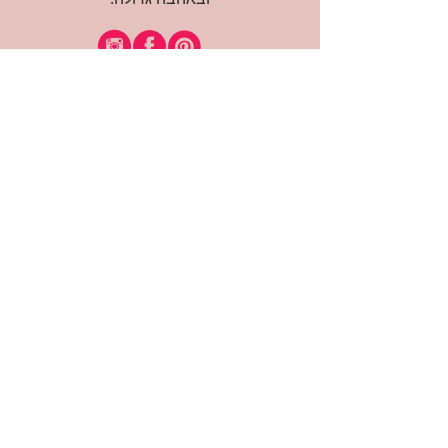
רוצה להיות חברה?
אני מאשרת קבלת דיוור
(:בכיף, אני בעניין
זמינה לשאלות
אודות החנות
תקנון האתר
משלוחים והחזרות