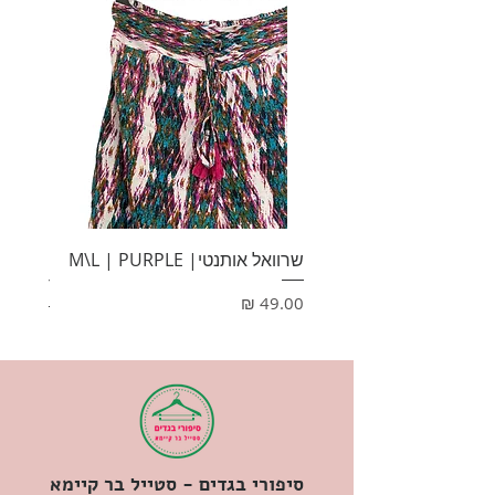
שרוואל אותנטי| M\L | PURPLE
HONEY
מחיר
מחיר
סיפורי בגדים - סטייל בר קיימא