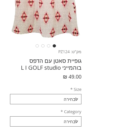
מק"ט: PZ124
גופיית סאטן עם הדפס
בוהמייני L I GOLF studio
מחיר
*
Size
*
Category