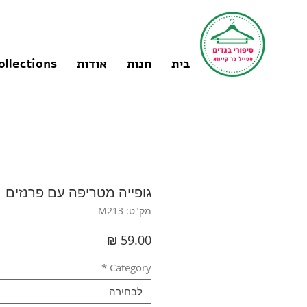
בית
חנות
אודות
ollections
גופייה מטריפה עם פרנזים |  | MANGO
מק"ט: M213
מחיר
*
Category
לבחירה