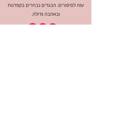
עזה לסיפורים. הבגדים נבחרים בקפדנות
ובאהבה גדולה.
רוצה להיות חברה?
אני מאשרת קבלת דיוור
(:בכיף, אני בעניין
זמינה לשאלות
אודות החנות