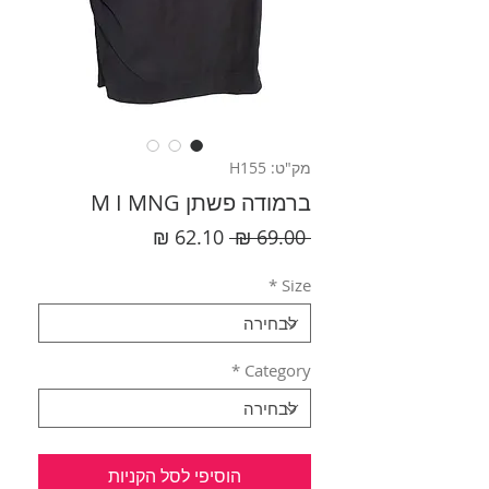
מק"ט: H155
ברמודה פשתן M I MNG
מחיר
מחיר
 ‏69.00 ‏₪ 
רגיל
מבצע
*
Size
*
Category
הוסיפי לסל הקניות