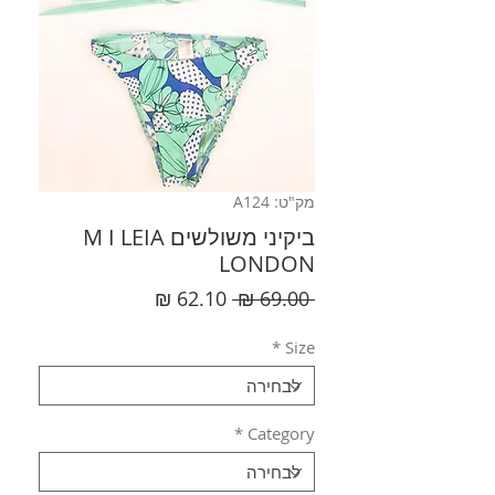
מק"ט: A124
ביקיני משולשים M I LEIA
LONDON
מחיר
מחיר
 ‏69.00 ‏₪ 
רגיל
מבצע
*
Size
*
Category