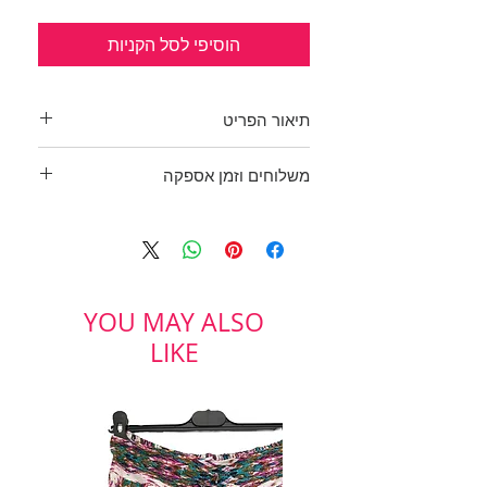
הוסיפי לסל הקניות
תיאור הפריט
בגד ים בגווני קיץ פסטלים.
משלוחים וזמן אספקה
טופ משולשים מבד עבה שמחזיק
היטב ושרוכי קשירה, יתאים ל CUP C
בכפוף לתקנון
והתחתון למידה 38.
ולמדיניות משלוחים והחזרות
ליה לונדון
YOU MAY ALSO
LIKE