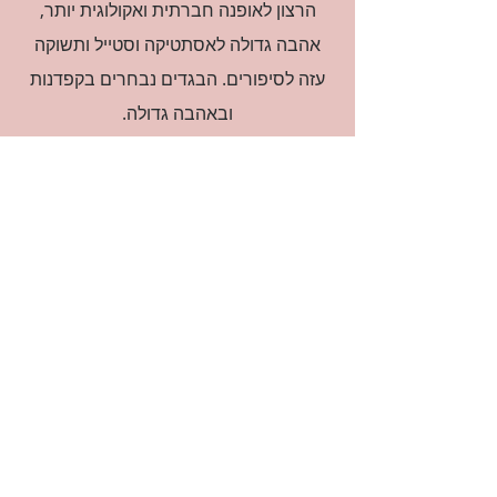
הרצון לאופנה חברתית ואקולוגית יותר,
אהבה גדולה לאסתטיקה וסטייל ותשוקה
עזה לסיפורים. הבגדים נבחרים בקפדנות
ובאהבה גדולה.
רוצה להיות חברה?
אני מאשרת קבלת דיוור
(:בכיף, אני בעניין
זמינה לשאלות