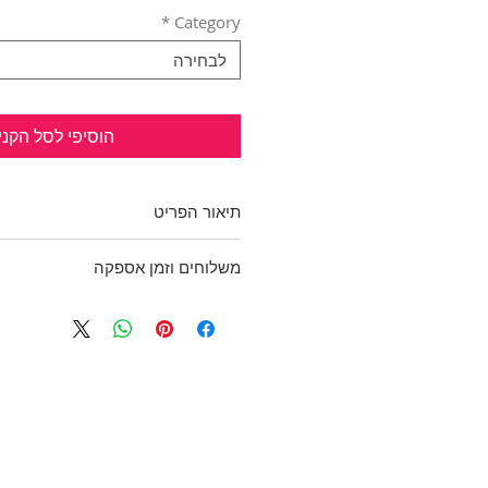
*
Category
לבחירה
הוסיפי לסל הקני
תיאור הפריט
ביקיני חדש עם המדבקה בתחתון! צ
משלוחים וזמן אספקה
שחור ולבן.
טופ סטרפלס מרופד עם כתפיות נ
בכפוף לתקנון
וחיבור.
ולמדיניות משלוחים והחזרות
תחתון בקשירת שרוכים עם גדילים.
מידה: רשום XL, יתאים ל CUP C ותחתון מידה 38-40