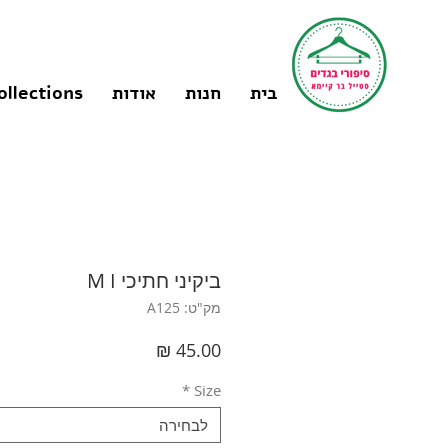
בית
חנות
אודות
ollections
ביקיני חתיכי M I
מק"ט: A125
מחיר
*
Size
לבחירה