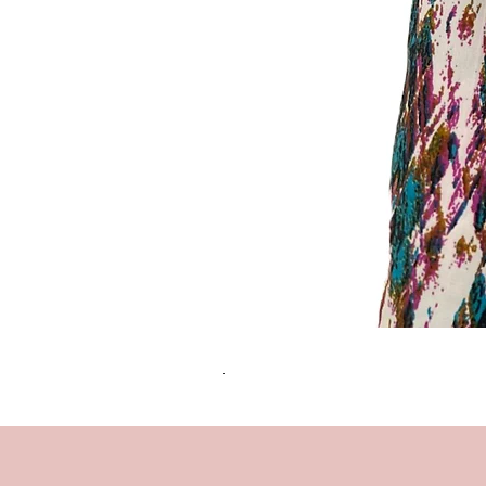
שמלת מידי משגעת! | L | WILD HONEY
מחיר