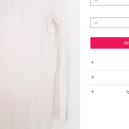
ות
וגלת של שולי
י