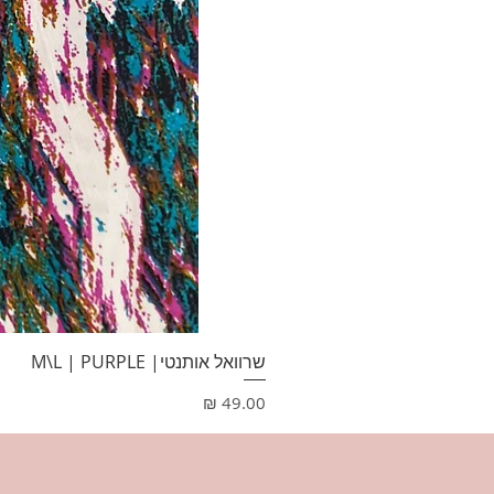
שרוואל אותנטי| M\L | PURPLE
מחיר