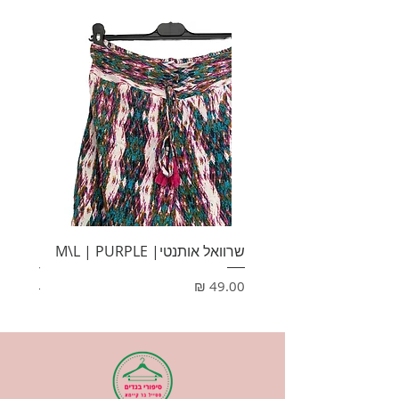
שרוואל אותנטי| M\L | PURPLE
HONEY
מחיר
מחיר