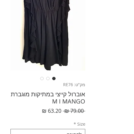
מק"ט: RE76
אוברול קייצי במתיקות מוגברת
M I MANGO
מחיר
מחיר
 ‏79.00 ‏₪ 
רגיל
מבצע
*
Size