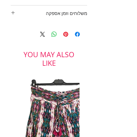
אוברול בוהו שיק מהמם! של
ZARA
משלוחים וזמן אספקה
גזרת מעטפת עם תחרה בשוליים
ומכנסיים קצרצרים עם בטנה.
בכפוף לתקנון
בשילוב סנדלי השעם ללוק בוהמייני
ולמדיניות משלוחים והחזרות
מטריפ!!!
שרוולים ארוכים מתרחבים.
בד: 100% ויסקוזה
YOU MAY ALSO
מידה: M
LIKE