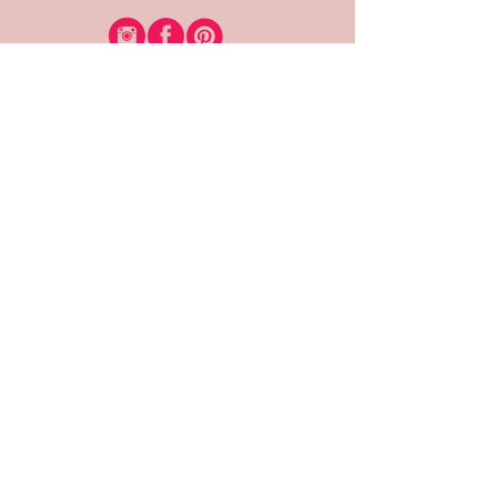
רוצה להיות חברה?
אני מאשרת קבלת דיוור
(:בכיף, אני בעניין
זמינה לשאלות
אודות החנות
תקנון האתר
משלוחים והחזרות
צרי קשר