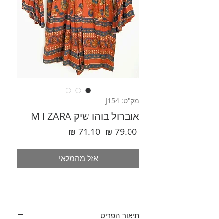
מק"ט: J154
אוברול בוהו שיק M I ZARA
מחיר
מחיר
 ‏79.00 ‏₪ 
רגיל
מבצע
אזל מהמלאי
תיאור הפריט