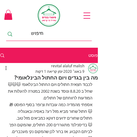
פוסט
revital alaluf malish
9 באוג׳ 2020
זמן קריאה 1 דקות
מה בין בגדים ויום החתול הבינלאומי?
לכבוד חצאית חתולים ויום החתול הבינלאומי 🐱🐱🐱
שחל ב 8.8.20 ונוסד בשנת 2002 במטרה להעלות את 
המודעות לרווחתם של חתולים.
אספתי מהמדיה כמה עובדות וצ'ופר בסוף הפוסט 🎁
🐱 חתול שחור מביא מזל רע? באסיה ובאנגליה 
חתולים שחורים ידועים דווקא כמביאים מזל טוב.
🐱 בדיסנילנד מתגוררים 200 חתולים, שהמקום הפך 
לביתם הקבוע. אז ברור לכן שהמקום נקי מעכברים.