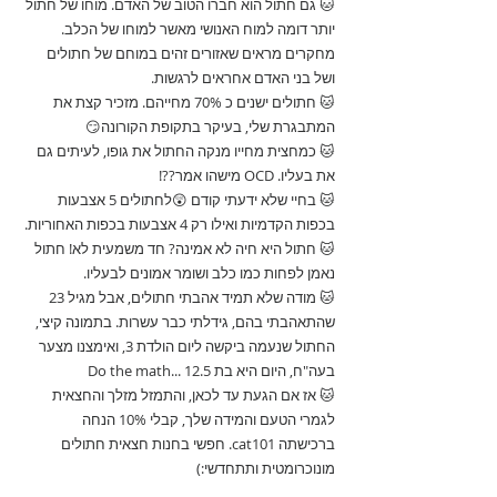
🐱 גם חתול הוא חברו הטוב של האדם. מוחו של חתול 
יותר דומה למוח האנושי מאשר למוחו של הכלב. 
מחקרים מראים שאזורים זהים במוחם של חתולים 
ושל בני האדם אחראים לרגשות.
🐱 חתולים ישנים כ 70% מחייהם. מזכיר קצת את 
המתבגרת שלי, בעיקר בתקופת הקורונה😏
🐱 כמחצית מחייו מנקה החתול את גופו, לעיתים גם 
את בעליו. OCD מישהו אמר??!
🐱 בחיי שלא ידעתי קודם 😲לחתולים 5 אצבעות 
בכפות הקדמיות ואילו רק 4 אצבעות בכפות האחוריות.
🐱 חתול היא חיה לא אמינה? חד משמעית לא! חתול 
נאמן לפחות כמו כלב ושומר אמונים לבעליו.
🐱 מודה שלא תמיד אהבתי חתולים, אבל מגיל 23 
שהתאהבתי בהם, גידלתי כבר עשרות. בתמונה קיצי, 
החתול שנעמה ביקשה ליום הולדת 3, ואימצנו מצער 
בעה"ח, היום היא בת 12.5 ...Do the math
🐱 אז אם הגעת עד לכאן, והתמזל מזלך והחצאית 
לגמרי הטעם והמידה שלך, קבלי 10% הנחה 
ברכישתה cat101. חפשי בחנות חצאית חתולים 
מונוכרומטית ותתחדשי:)